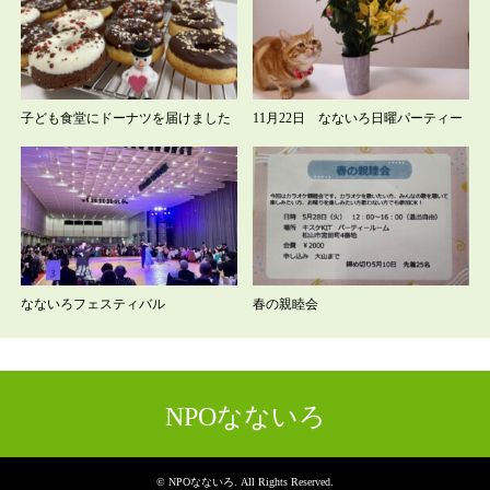
子ども食堂にドーナツを届けました
11月22日 なないろ日曜パーティー
なないろフェスティバル
春の親睦会
NPOなないろ
©
NPOなないろ
. All Rights Reserved.